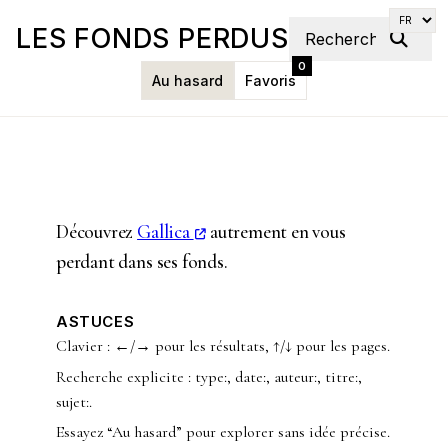
LES FONDS PERDUS
0
Au hasard
Favoris
Découvrez
Gallica
autrement en vous
perdant dans ses fonds.
ASTUCES
Clavier : ←/→ pour les résultats, ↑/↓ pour les pages.
Recherche explicite : type:, date:, auteur:, titre:,
sujet:.
Essayez “Au hasard” pour explorer sans idée précise.