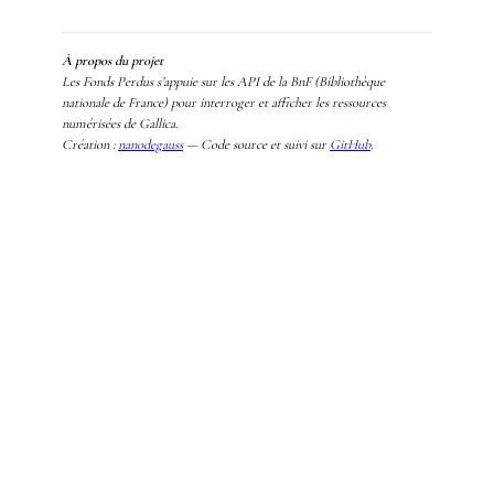
À propos du projet
Les Fonds Perdus s’appuie sur les API de la BnF (Bibliothèque
nationale de France) pour interroger et afficher les ressources
numérisées de Gallica.
Création
:
nanodegauss
—
Code source et suivi sur
GitHub
.